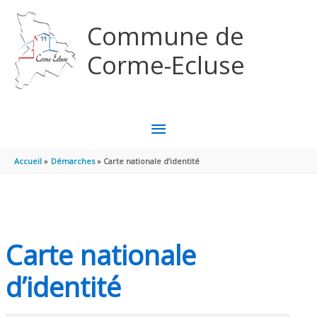
Aller au contenu
Aller au pied de page
Commune de
Corme-Ecluse
MENU
PRINCIPAL
Accueil
Démarches
Carte nationale d’identité
Carte nationale
d’identité