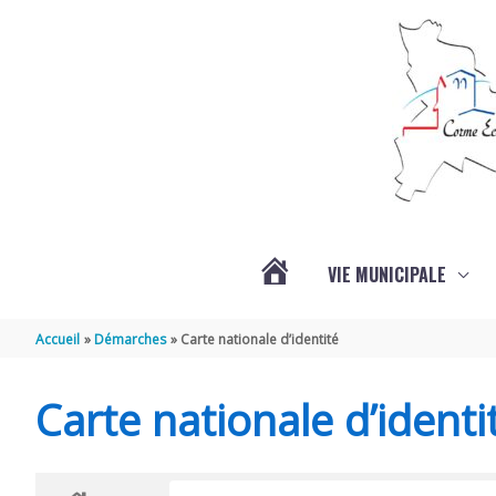
Aller au contenu
Aller au pied de page
VIE MUNICIPALE
ACTUALITÉS
Accueil
Démarches
Carte nationale d’identité
Carte nationale d’identi