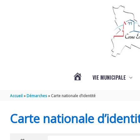
Aller au contenu
Aller au pied de page
VIE MUNICIPALE
ACTUALITÉS
Accueil
Démarches
Carte nationale d’identité
Carte nationale d’identi