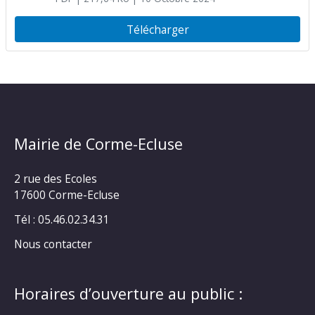
moyens pour réhabiliter votre
installation
Télécharger
Mairie de Corme-Ecluse
2 rue des Ecoles
17600 Corme-Ecluse
Tél : 05.46.02.34.31
Nous contacter
Horaires d’ouverture au public :