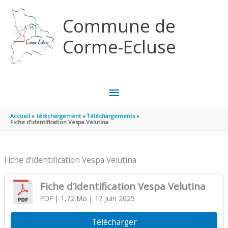
Aller au contenu
Aller au pied de page
Commune de
Corme-Ecluse
MENU
PRINCIPAL
Accueil
téléchargement
Téléchargements
Fiche d’identification Vespa Velutina
Fiche d’identification Vespa Velutina
Fiche d’identification Vespa Velutina
PDF
| 1,72 Mo
| 17 Juin 2025
Télécharger