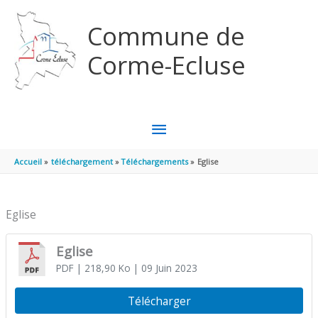
Aller au contenu
Aller au pied de page
Commune de
Corme-Ecluse
MENU
PRINCIPAL
Accueil
téléchargement
Téléchargements
Eglise
Eglise
Eglise
PDF
| 218,90 Ko
| 09 Juin 2023
Télécharger