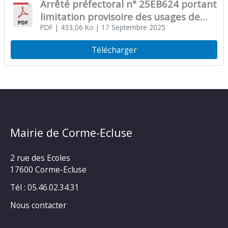
Arrêté préfectoral n° 25EB624 portant
limitation provisoire des usages de
l’eau dans le département de la
PDF
| 433,06 Ko
| 17 Septembre 2025
Charente-Maritime sur les bassins
Télécharger
versants de la Charente, de la Seudre
et des Fleuves côtiers de Gironde
Mairie de Corme-Ecluse
2 rue des Ecoles
17600 Corme-Ecluse
Tél : 05.46.02.34.31
Nous contacter