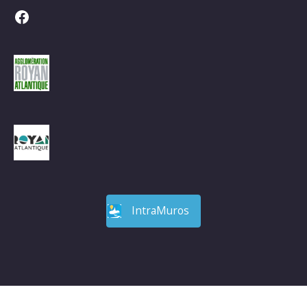
Facebook
IntraMuros