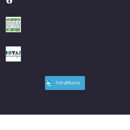
Facebook
IntraMuros