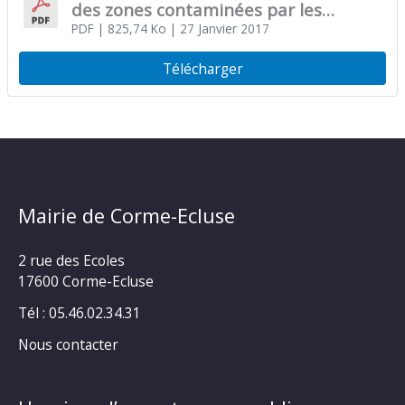
des zones contaminées par les
termites ou susceptibles de l’être à
PDF
| 825,74 Ko
| 27 Janvier 2017
court terme dans le département de
Télécharger
la Charente-Maritime
Mairie de Corme-Ecluse
2 rue des Ecoles
17600 Corme-Ecluse
Tél : 05.46.02.34.31
Nous contacter