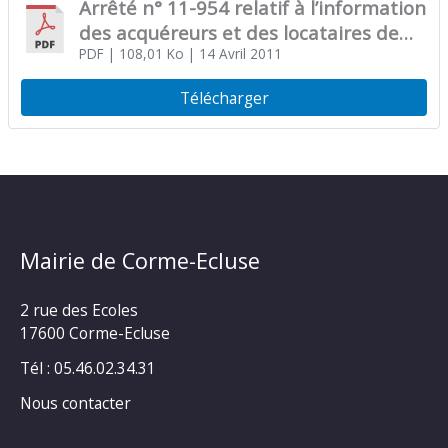
Arrêté n° 11-954 relatif à l’information
des acquéreurs et des locataires de
biens immobiliers sur les risques
PDF
| 108,01 Ko
| 14 Avril 2011
naturels et technologiques majeurs
Télécharger
par la commune de Corme-Ecluse
Mairie de Corme-Ecluse
2 rue des Ecoles
17600 Corme-Ecluse
Tél : 05.46.02.34.31
Nous contacter