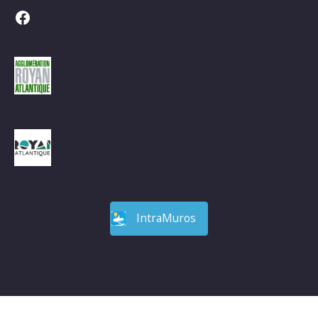
Facebook
IntraMuros