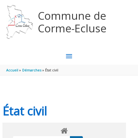
Aller au contenu
Aller au pied de page
Commune de
Corme-Ecluse
MENU
PRINCIPAL
Accueil
Démarches
État civil
État civil