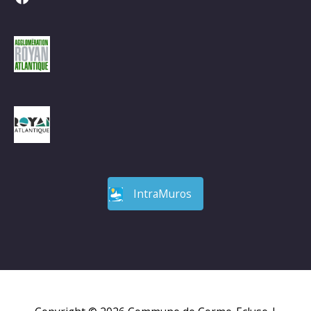
IntraMuros