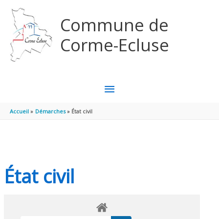
Aller au contenu
Aller au pied de page
Commune de
Corme-Ecluse
MENU
PRINCIPAL
Accueil
Démarches
État civil
État civil