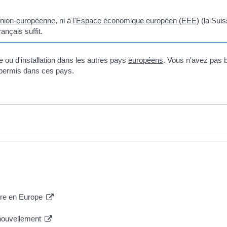
Union-européenne
, ni à
l'Espace économique européen (EEE)
(la Suis
ançais suffit.
 ou d'installation dans les autres pays
européens
. Vous n'avez pas b
 permis dans ces pays.
ire en Europe
renouvellement