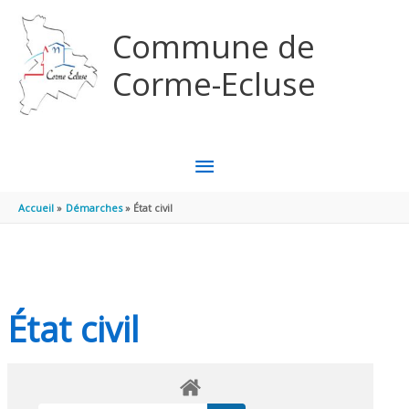
Aller au contenu
Aller au pied de page
Commune de
Corme-Ecluse
MENU
PRINCIPAL
Accueil
Démarches
État civil
État civil