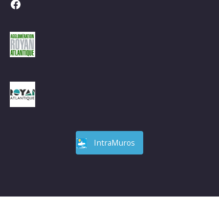
Facebook
IntraMuros