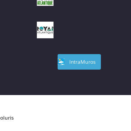
IntraMuros
oluris