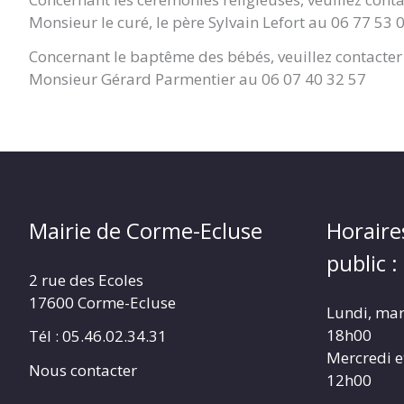
Monsieur le curé, le père Sylvain Lefort au 06 77 53 
Concernant le baptême des bébés, veuillez contacter 
Monsieur Gérard Parmentier au 06 07 40 32 57
Mairie de Corme-Ecluse
Horaire
public :
2 rue des Ecoles
17600 Corme-Ecluse
Lundi, mar
18h00
Tél : 05.46.02.34.31
Mercredi e
Nous contacter
12h00