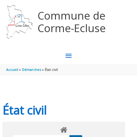
Aller au contenu
Aller au pied de page
Commune de
Corme-Ecluse
MENU
PRINCIPAL
Accueil
Démarches
État civil
État civil