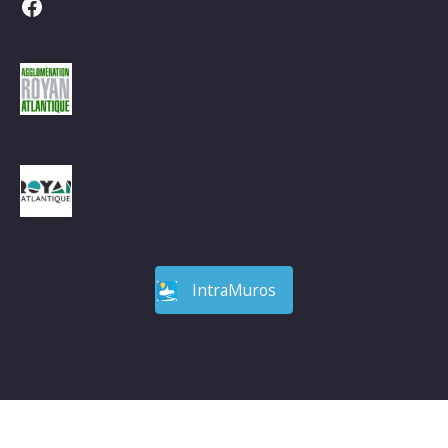
Facebook
IntraMuros