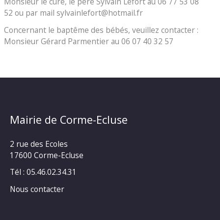
Monsieur le curé, le père Sylvain Lefort au 06 77 53 08
52 ou par mail sylvainlefort@hotmail.fr
Concernant le baptême des bébés, veuillez contacter :
Monsieur Gérard Parmentier au 06 07 40 32 57
Mairie de Corme-Ecluse
2 rue des Ecoles
17600 Corme-Ecluse
Tél : 05.46.02.34.31
Nous contacter