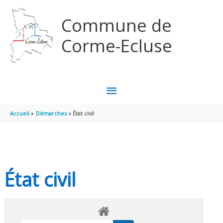
Aller au contenu
Aller au pied de page
Commune de
Corme-Ecluse
MENU
PRINCIPAL
Accueil
Démarches
État civil
État civil