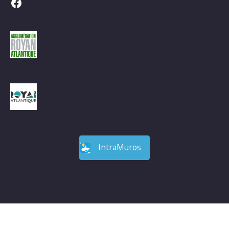
Facebook
IntraMuros