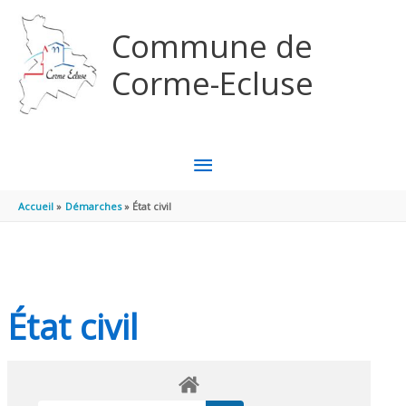
Aller au contenu
Aller au pied de page
Commune de
Corme-Ecluse
MENU
PRINCIPAL
Accueil
Démarches
État civil
État civil