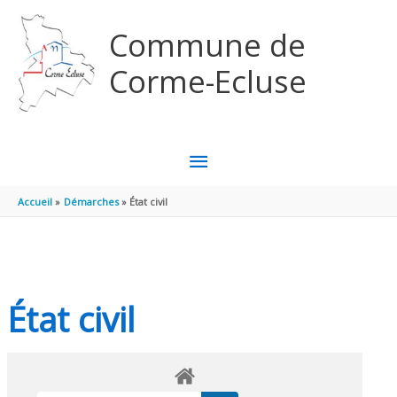
Aller au contenu
Aller au pied de page
Commune de
Corme-Ecluse
MENU
PRINCIPAL
Accueil
Démarches
État civil
État civil