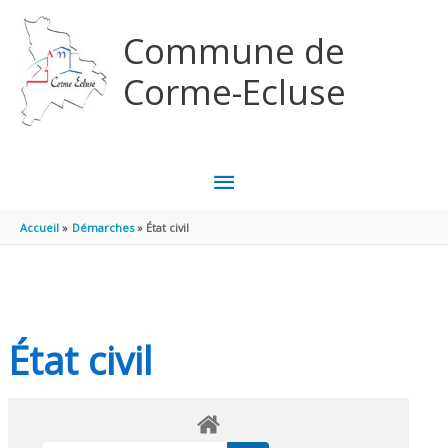
Aller au contenu
Aller au pied de page
Commune de
Corme-Ecluse
MENU
PRINCIPAL
Accueil
Démarches
État civil
État civil