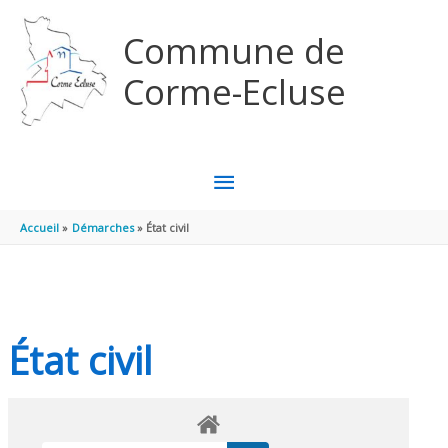
Aller au contenu
Aller au pied de page
Commune de
Corme-Ecluse
MENU
PRINCIPAL
Accueil
Démarches
État civil
État civil