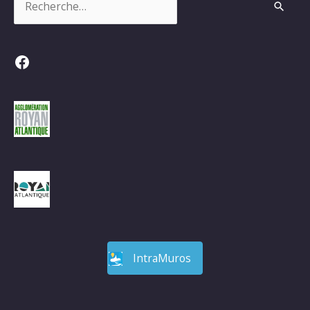
Facebook
IntraMuros