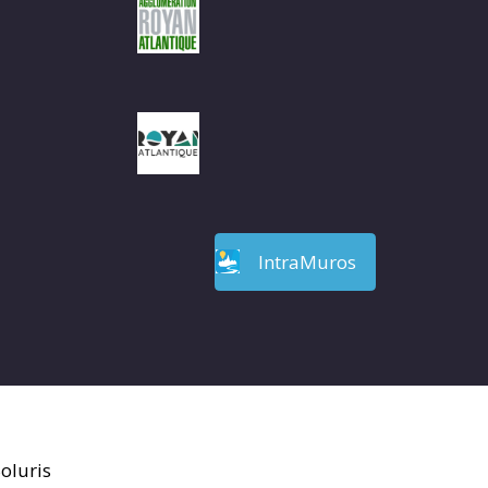
IntraMuros
oluris