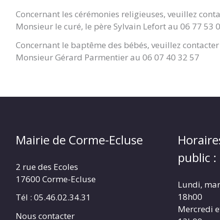
Concernant les cérémonies religieuses, veuillez conta
Monsieur le curé, le père Sylvain Lefort au 06 77 53 
Concernant le baptême des bébés, veuillez contacter 
Monsieur Gérard Parmentier au 06 07 40 32 57
Mairie de Corme-Ecluse
Horaire
public :
2 rue des Ecoles
17600 Corme-Ecluse
Lundi, mar
18h00
Tél : 05.46.02.34.31
Mercredi e
Nous contacter