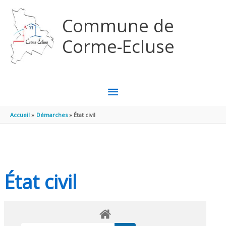
Aller au contenu
Aller au pied de page
Commune de
Corme-Ecluse
MENU
PRINCIPAL
Accueil
Démarches
État civil
État civil