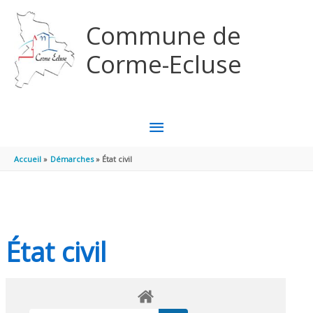
Aller au contenu
Aller au pied de page
Commune de
Corme-Ecluse
MENU
PRINCIPAL
Accueil
Démarches
État civil
État civil