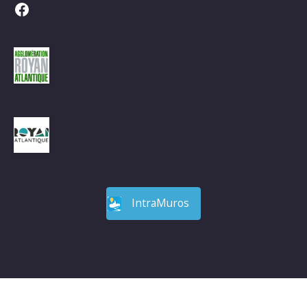
Facebook
IntraMuros