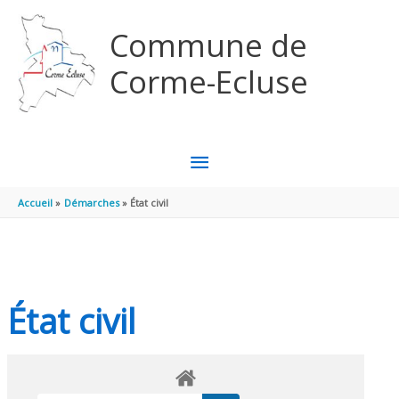
Aller au contenu
Aller au pied de page
Commune de
Corme-Ecluse
MENU
PRINCIPAL
Accueil
Démarches
État civil
État civil