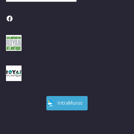
Facebook
IntraMuros