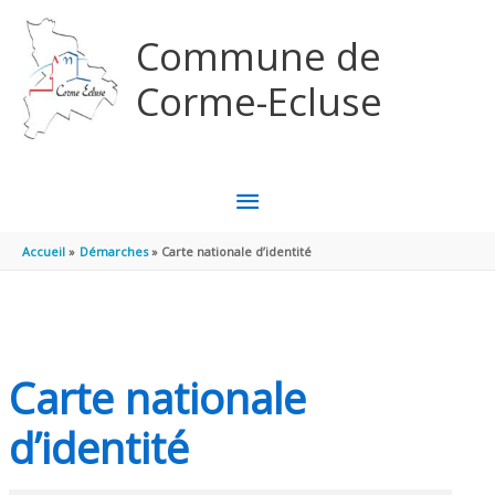
Aller au contenu
Aller au pied de page
Commune de
Corme-Ecluse
MENU
PRINCIPAL
Accueil
Démarches
Carte nationale d’identité
Carte nationale
d’identité