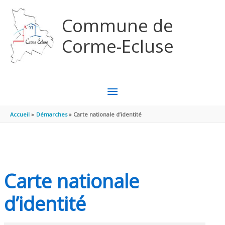
Aller au contenu
Aller au pied de page
Commune de
Corme-Ecluse
MENU
PRINCIPAL
Accueil
Démarches
Carte nationale d’identité
Carte nationale
d’identité