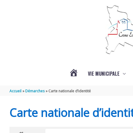
Aller au contenu
Aller au pied de page
VIE MUNICIPALE
ACTUALITÉS
Accueil
Démarches
Carte nationale d’identité
Carte nationale d’identi