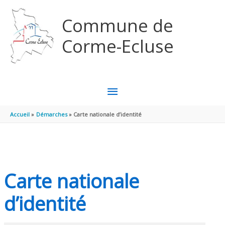
Aller au contenu
Aller au pied de page
Commune de
Corme-Ecluse
MENU
PRINCIPAL
Accueil
Démarches
Carte nationale d’identité
Carte nationale
d’identité