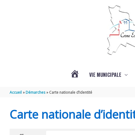
Aller au contenu
Aller au pied de page
VIE MUNICIPALE
ACTUALITÉS
Accueil
Démarches
Carte nationale d’identité
Carte nationale d’identi