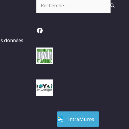
Rechercher :
Facebook
es données
IntraMuros