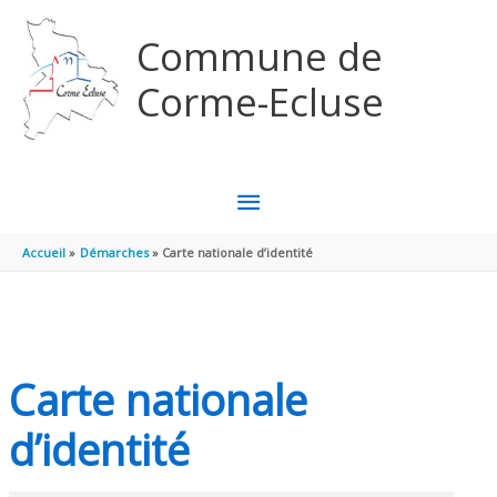
Aller au contenu
Aller au pied de page
Commune de
Corme-Ecluse
MENU
PRINCIPAL
Accueil
Démarches
Carte nationale d’identité
Carte nationale
d’identité