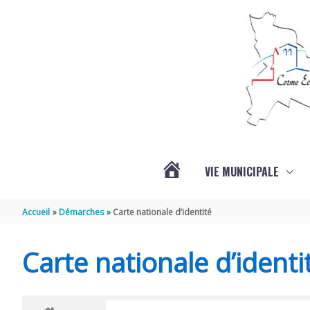
Aller au contenu
Aller au pied de page
VIE MUNICIPALE
ACTUALITÉS
Accueil
Démarches
Carte nationale d’identité
Carte nationale d’identi