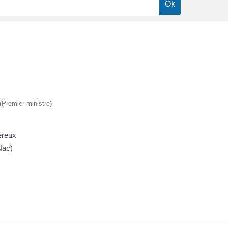
 (Premier ministre)
ereux
Nac)