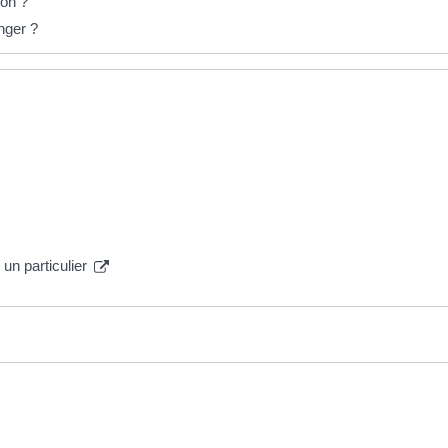
ion ?
nger ?
un particulier