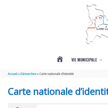
Aller au contenu
Aller au pied de page
VIE MUNICIPALE
ACTUALITÉS
Accueil
Démarches
Carte nationale d’identité
Carte nationale d’identi