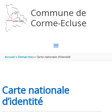
Aller au contenu
Aller au pied de page
Commune de
Corme-Ecluse
MENU
PRINCIPAL
Accueil
Démarches
Carte nationale d’identité
Carte nationale
d’identité