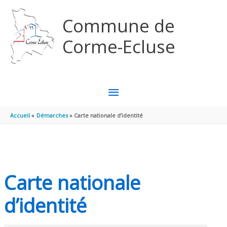
Aller au contenu
Aller au pied de page
Commune de
Corme-Ecluse
MENU
PRINCIPAL
Accueil
Démarches
Carte nationale d’identité
Carte nationale
d’identité