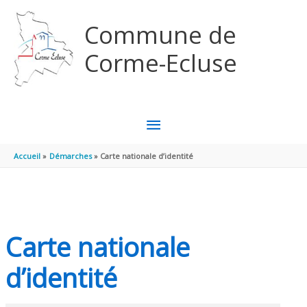
Aller au contenu
Aller au pied de page
Commune de
Corme-Ecluse
MENU
PRINCIPAL
Accueil
Démarches
Carte nationale d’identité
Carte nationale
d’identité