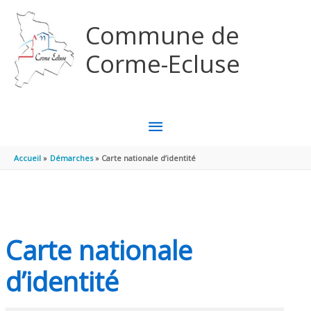
Aller au contenu
Aller au pied de page
Commune de
Corme-Ecluse
MENU
PRINCIPAL
Accueil
Démarches
Carte nationale d’identité
Carte nationale
d’identité