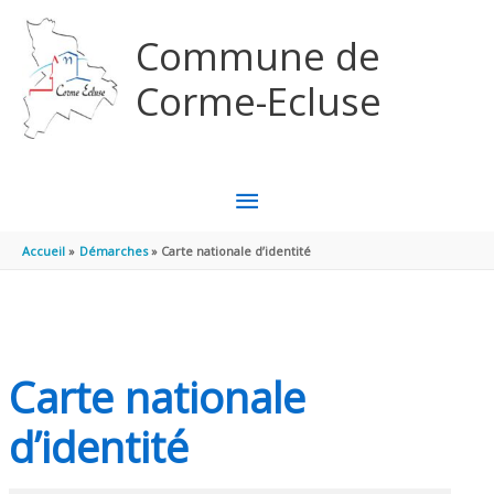
Aller au contenu
Aller au pied de page
Commune de
Corme-Ecluse
MENU
PRINCIPAL
Accueil
Démarches
Carte nationale d’identité
Carte nationale
d’identité