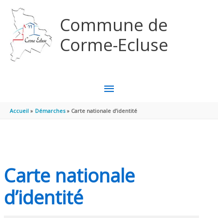
Aller au contenu
Aller au pied de page
Commune de
Corme-Ecluse
MENU
PRINCIPAL
Accueil
Démarches
Carte nationale d’identité
Carte nationale
d’identité