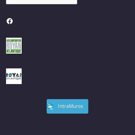
Facebook
IntraMuros