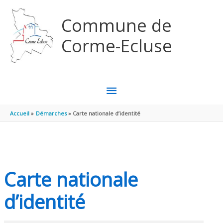
Aller au contenu
Aller au pied de page
Commune de
Corme-Ecluse
MENU
PRINCIPAL
Accueil
Démarches
Carte nationale d’identité
Carte nationale
d’identité