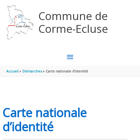
Aller au contenu
Aller au pied de page
Commune de
Corme-Ecluse
MENU
PRINCIPAL
Accueil
Démarches
Carte nationale d’identité
Carte nationale
d’identité