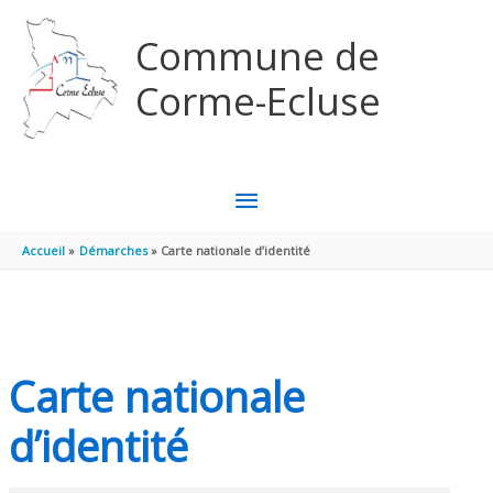
Aller au contenu
Aller au pied de page
Commune de
Corme-Ecluse
MENU
PRINCIPAL
Accueil
Démarches
Carte nationale d’identité
Carte nationale
d’identité