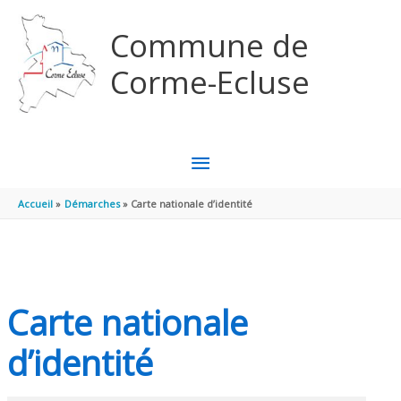
Aller au contenu
Aller au pied de page
Commune de
Corme-Ecluse
MENU
PRINCIPAL
Accueil
Démarches
Carte nationale d’identité
Carte nationale
d’identité