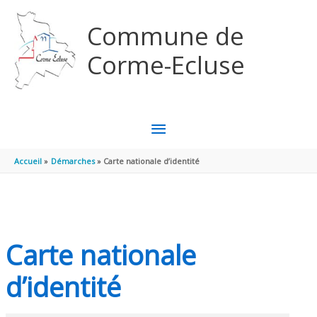
Aller au contenu
Aller au pied de page
Commune de
Corme-Ecluse
MENU
PRINCIPAL
Accueil
Démarches
Carte nationale d’identité
Carte nationale
d’identité