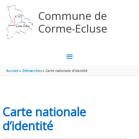
Aller au contenu
Aller au pied de page
Commune de
Corme-Ecluse
MENU
PRINCIPAL
Accueil
Démarches
Carte nationale d’identité
Carte nationale
d’identité