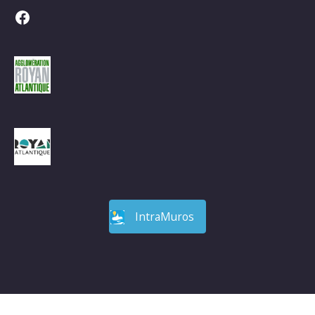
Facebook
IntraMuros