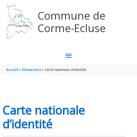
Aller au contenu
Aller au pied de page
Commune de
Corme-Ecluse
MENU
PRINCIPAL
Accueil
Démarches
Carte nationale d’identité
Carte nationale
d’identité