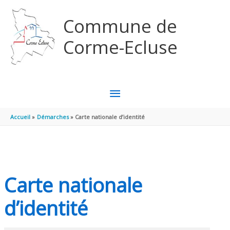
Aller au contenu
Aller au pied de page
Commune de
Corme-Ecluse
MENU
PRINCIPAL
Accueil
Démarches
Carte nationale d’identité
Carte nationale
d’identité