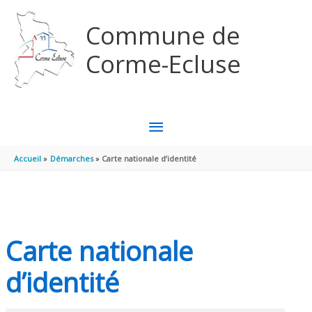
Aller au contenu
Aller au pied de page
Commune de
Corme-Ecluse
MENU
PRINCIPAL
Accueil
Démarches
Carte nationale d’identité
Carte nationale
d’identité