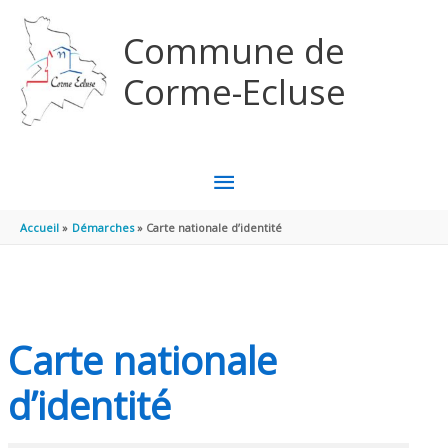
Aller au contenu
Aller au pied de page
Commune de
Corme-Ecluse
MENU
PRINCIPAL
Accueil
Démarches
Carte nationale d’identité
Carte nationale
d’identité