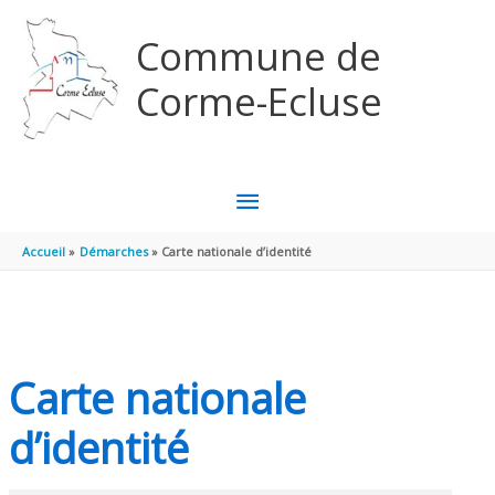
Aller au contenu
Aller au pied de page
Commune de
Corme-Ecluse
MENU
PRINCIPAL
Accueil
Démarches
Carte nationale d’identité
Carte nationale
d’identité