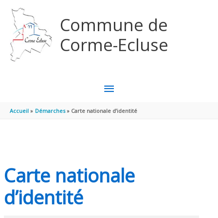
Aller au contenu
Aller au pied de page
Commune de
Corme-Ecluse
MENU
PRINCIPAL
Accueil
Démarches
Carte nationale d’identité
Carte nationale
d’identité